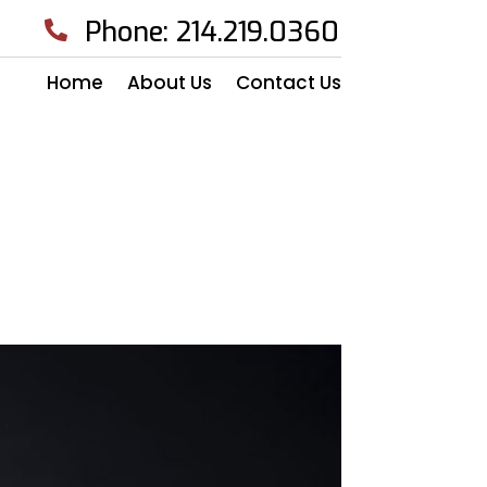
Phone: 214.219.0360

Home
About Us
Contact Us