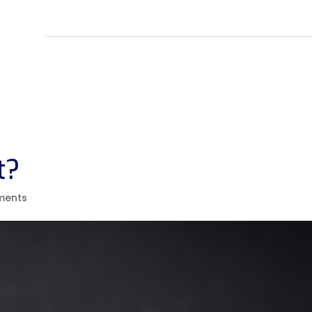
t?
ments